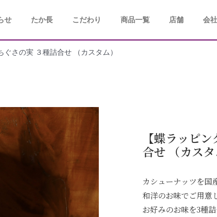
らせ
たか長
こだわり
商品一覧
店舗
会
ぐさの実 ３種詰合せ （カスタム）
【蝶ラッピン
合せ （カスタ
カシューナッツを国
和洋のお味でご用意
お好みのお味を3種