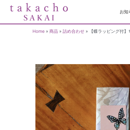
お知
Home
»
商品
»
詰め合わせ
»
【蝶ラッピング付】ち